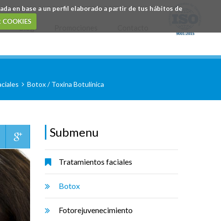
da en base a un perfil elaborado a partir de tus hábitos de
 COOKIES
Blog
Promociones
Contacto
ciales
Botox / Toxina Botulínica
Submenu
Tratamientos faciales
Botox
Fotorejuvenecimiento