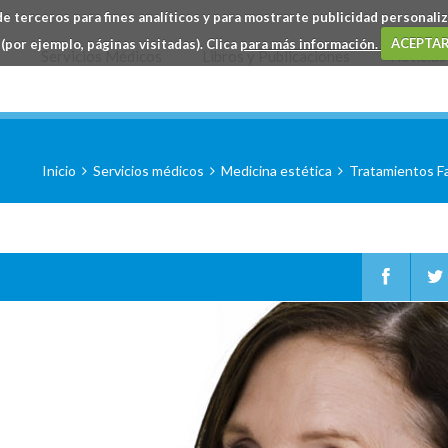
e terceros para fines analíticos y para mostrarte publicidad personaliza
(por ejemplo, páginas visitadas). Clica
para más información.
ACEPTAR
a
Servicios Médicos
Libros y Publicaciones
Noticias
Inicio
Servicios médicos
Medicina estética
Tratamientos Fa