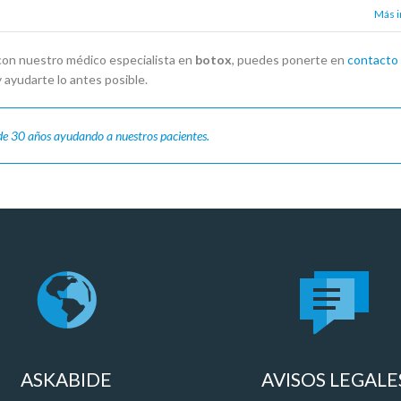
Más 
 con nuestro médico especialista en
botox
, puedes ponerte en
contacto
 y ayudarte lo antes posible.
e 30 años ayudando a nuestros pacientes.
ASKABIDE
AVISOS LEGALE