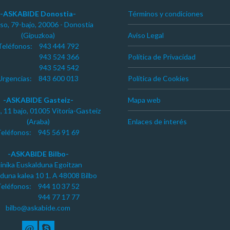
-ASKABIDE Donostia-
Términos y condiciones
so, 79-bajo, 20006 - Donostia
(Gipuzkoa)
Aviso Legal
Teléfonos:
943 444 792
943 524 366
Política de Privacidad
943 524 542
Urgencias:
843 600 013
Política de Cookies
-ASKABIDE Gasteiz-
Mapa web
a, 11 bajo, 01005 Vitoria-Gasteiz
(Araba)
Enlaces de interés
eléfonos:
945 56 91 69
-ASKABIDE Bilbo-
linika Euskalduna Egoitzan
duna kalea 10 1. A 48008 Bilbo
eléfonos:
944 10 37 52
944 77 17 77
bilbo@askabide.com
@