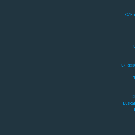
C/ Ea
C/ Rioj
T
K
Euskal
T