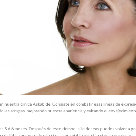
 nuestra clínica Askabide. Consiste en combatir esas líneas de expres
o las arrugas. mejorando nuestra apariencia y evitando el envejecimiento
 los 5 ó 6 meses. Después de este tiempo, si lo deseas puedes volver a p
estética quien te de dirá si es aconsejable para ti o si no lo necesitas.