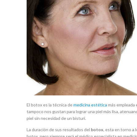
El botox es la técnica de
medicina estética
más empleada en
tampoco nos gustan para lograr una piel más lisa, atenuand
piel sin necesidad de un bisturí.
La duración de sus resultados del
botox
, esta en torno a
botox, pero siempre será el médico especialista en medicina 