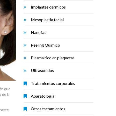
Implantes dérmicos
Mesoplastia facial
Nanofat
Peeling Químico
Plasma rico en plaquetas
Ultrasonidos
Tratamientos corporales
ión que
 de la
Aparatología
Otros tratamientos
onerte