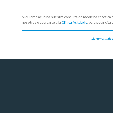
Si quieres acudir a nuestra consulta de medicina estética
nosotros o acercarte a la
Clínica Askabide
, para pedir cita
Llevamos más d