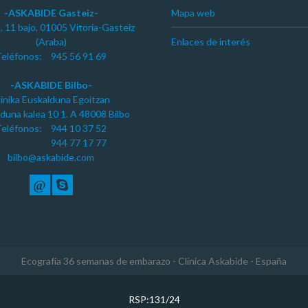
-ASKABIDE Gasteiz-
Mapa web
a, 11 bajo, 01005 Vitoria-Gasteiz
(Araba)
Enlaces de interés
eléfonos:
945 56 91 69
-ASKABIDE Bilbo-
linika Euskalduna Egoitzan
duna kalea 10 1. A 48008 Bilbo
eléfonos:
944 10 37 52
944 77 17 77
bilbo@askabide.com
@
Ecografía 36 semanas de embarazo
Clínica Askabide
España
RSP:131/24