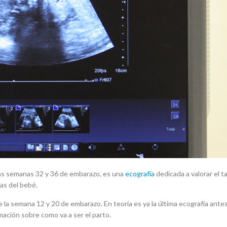
 las semanas 32 y 36 de embarazo, es una
ecografía
dedicada a valorar el 
as del bebé.
 la semana 12 y 20 de embarazo. En teoría es ya la última ecografía antes
rmación sobre como va a ser el parto.