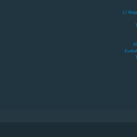
C/ Rioj
T
K
Euskal
T