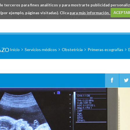
e terceros para fines analíticos y para mostrarte publicidad personaliza
(por ejemplo, páginas visitadas). Clica
para más información.
ACEPTAR
a
Servicios Médicos
Libros y Publicaciones
Noticias
AZO
Inicio
Servicios médicos
Obstetricia
Primeras ecografías